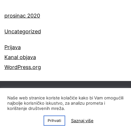
prosinac 2020
Uncategorized
Prijava
Kanal objava
WordPress.org
IMPRESSUM
UVJETI KORIŠTENJA
Naše web stranice koriste kolačiće kako bi Vam omogućili
LITERATURA
najbolje korisničko iskustvo, za analizu prometa i
korištenje društvenih mreža.
© 2020 ‑ 2021 Hrvatska akademija znanosti i
Saznaj više
Prihvati
umjetnosti