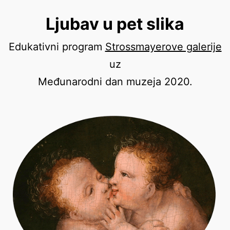
Preskoči
Ljubav u pet slika
na
sadržaj
Edukativni program
Strossmayerove galerije
uz
Međunarodni dan muzeja 2020.